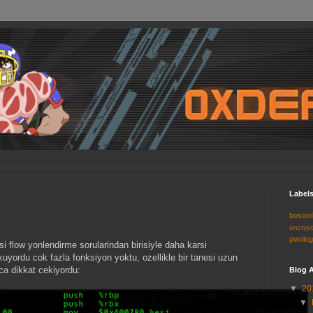
Label
bosto
encryp
pwnin
 flow yonlendirme sorularindan birisiyle daha karsi
uyordu cok fazla fonksiyon yoktu, ozellikle bir tanesi uzun
kca dikkat cekiyordu:
Blog A
▼
20
▼