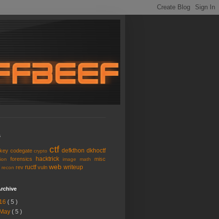
s
ctf
defkthon
dkhoctf
nkey
codegate
crypto
hacktrick
forensics
misc
tion
image
math
web
ructf
writeup
g
rev
vuln
recon
rchive
16
( 5 )
May
( 5 )