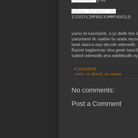
*0x400640
'yi ve
Babayi buldun! :D
IJ2UIYLIMFBGC43MMFXGO2LD
yazisi ile karsilastik, e iyi dedik hos
yarismanin ilk saatleri bu arada ney
lanet olasica seyi decode edemedik, u
Basiret baglanmasi olsa gerek base32'
submit edemedik ama edebileydik eyiy
at
10:01:00 PM
Labels:
ctf
,
dkhoctf
,
rev
,
writeup
No comments:
Post a Comment