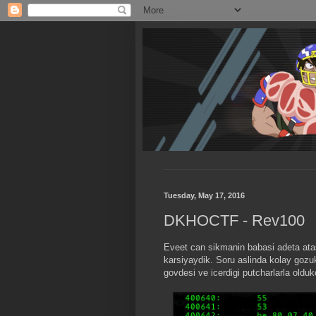
Tuesday, May 17, 2016
DKHOCTF - Rev100
Eveet can sikmanin babasi adeta atasi
karsiyaydik. Soru aslinda kolay gozuk
govdesi ve icerdigi putcharlarla oldu