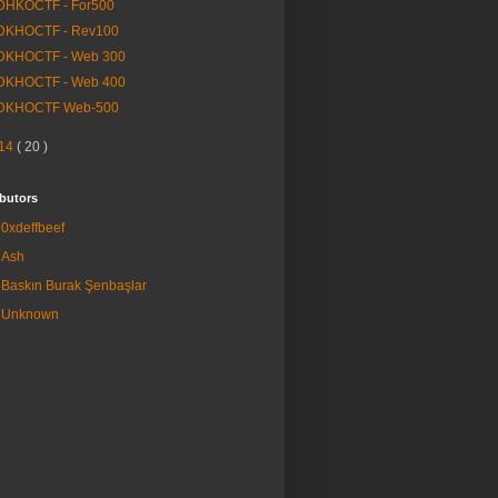
DHKOCTF - For500
DKHOCTF - Rev100
DKHOCTF - Web 300
DKHOCTF - Web 400
DKHOCTF Web-500
14
( 20 )
butors
0xdeffbeef
Ash
Baskın Burak Şenbaşlar
Unknown