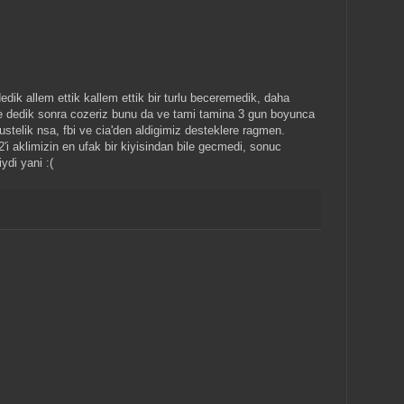
 dedik allem ettik kallem ettik bir turlu beceremedik, daha
se dedik sonra cozeriz bunu da ve tami tamina 3 gun boyunca
stelik nsa, fbi ve cia'den aldigimiz desteklere ragmen.
i aklimizin en ufak bir kiyisindan bile gecmedi, sonuc
di yani :(