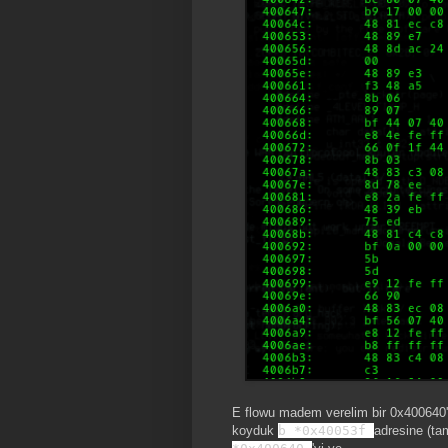
E flowu madem verelim bir 0x400640'a 
koyduk
b *0x40053f
adresine (ta