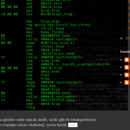
►
20
Contri
gorelim neler olacak dedik, actik gdb ile breakpointimizi
m mainden return olurkene), sonra bastik
jump